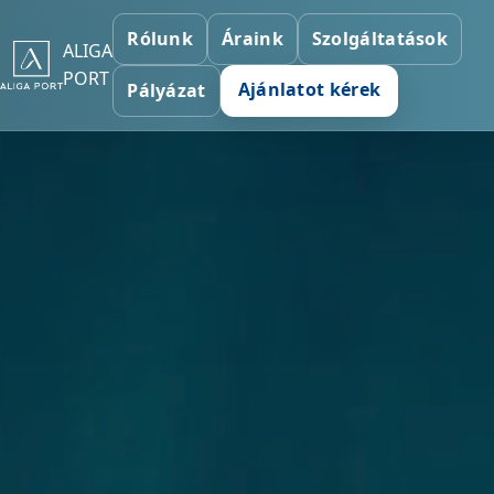
Rólunk
Áraink
Szolgáltatások
ALIGA
PORT
Ajánlatot kérek
Pályázat