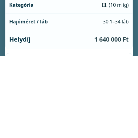
III. (10 m ig)
30.1–34 láb
1 640 000 Ft
IV.
34.1–38 láb
1 940 000 Ft
V.
38.1–42 láb