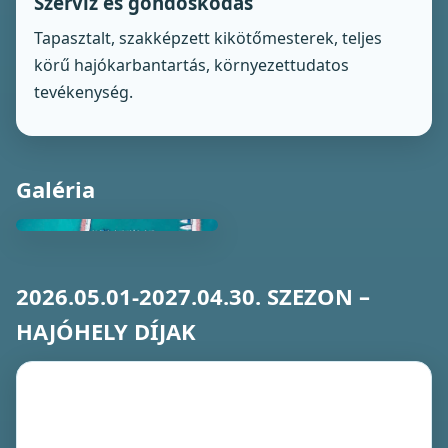
Szerviz és gondoskodás
Tapasztalt, szakképzett kikötőmesterek, teljes
körű hajókarbantartás, környezettudatos
tevékenység.
Galéria
2026.05.01-2027.04.30. SZEZON –
HAJÓHELY DÍJAK
Árak
hajóhely
méret és