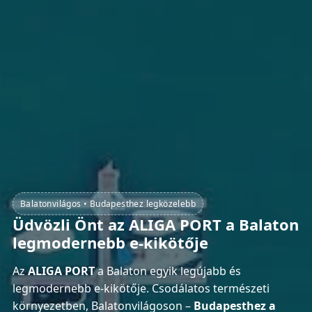
Balatonvilágos • Budapesthez legközelebb
Üdvözli Önt az ALIGA PORT a Balaton
legmodernebb e-kikötője
Az
ALIGA PORT
a Balaton egyik legújabb és
legmodernebb e-kikötője. Csodálatos természeti
környezetben, Balatonvilágoson –
Budapesthez a