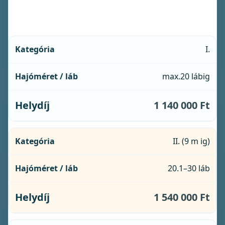
típus
szerint
I.
max.20 lábig
1 140 000 Ft
II. (9 m ig)
20.1–30 láb
1 540 000 Ft