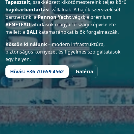
Tapasztalt,
szakképzett kikötőmestereink teljes körű
hajókarbantartást
vállalnak. A hajók szervizelését
partnerünk, a
Pannon Yacht
végzi; a prémium
BENETEAU
vitorlások magyarországi képviselete
mellett a
BALI
katamaránokat is ők forgalmazzák.
Kössön ki nálunk
– modern infrastruktúra,
biztonságos környezet és figyelmes szolgáltatások
egy helyen.
Hívás: +36 70 659 4562
Galéria