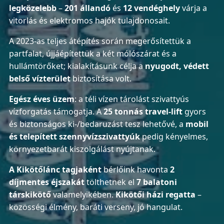
legközelebb
–
201 állandó
és
12 vendéghely
várja a
vitorlás és elektromos hajók tulajdonosait.
A 2023-as teljes átépítés során megerősítettük a
partfalat, újjáépítettük a két mólószárat és a
hullámtörőket; kialakításunk célja a
nyugodt, védett
belső vízterület
biztosítása volt.
Egész éves üzem
: a téli vízen tárolást szivattyús
vízforgatás támogatja. A
25 tonnás travel-lift
gyors
és biztonságos ki-/bedaruzást tesz lehetővé, a
mobil
és telepített szennyvízszivattyúk
pedig kényelmes,
környezetbarát kiszolgálást nyújtanak.
A Kikötőlánc tagjaként
bérlőink havonta
2
díjmentes éjszakát
tölthetnek el
7 balatoni
társkikötő
valamelyikében.
Kikötői házi regatta
–
közösségi élmény, baráti verseny, jó hangulat.